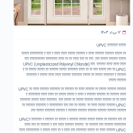
12 مرداد 1403
????? ??????? UPVC
?? ????? ?????? ?????? ???? ? ?????? ????? ???? ???? ? ??? ? ????????? ?????
????? ?????? ????? ???. ??? ?? ??? ???? ?? ?? ???? ?????‌??? ???????‌??? ???
???? ???? ???? ?????? UPVC (Unplasticized Polyvinyl Chloride) ???.
UPVC ?? ??? ????? ??? ?? ?? ???? ??????? ????? ?????? ?? ????? ????? ?? ?
?????? ? ??????? ????? ?? ????? ?????‌?? ????‌?? ???? ???? ???‌?? ? ?????‌??
?????? ??‌???.
???‌??? UPVC ?? ???? ?????? ??????? ?? ?????? ?? ???? ?????? ?? ????? ??????
? ???????? ???? ???? ?? ????? ????? ? ???? ? ?????? ?????? ?? ???‌??? ????
??????? ????? ???? ????‌???. ??? ???‌?? ?? ????? ?????? ????? ??‌???? ?? ?? ????
?????‌?? ? ????????? ??? ??? ?? ?????. ?? ???? ????? ???‌??? UPVC ??‌???? ??
???‌??? ?????? ???‌??? ?????? ???‌??? ?????? ? ???‌??? ??????? ????? ???.
?? ??? ?????? ?? ????? ????? ????? ???‌??? UPVC? ?????‌?? ? ?????? ?? ????? ?
???? ??? ?? ?????? ? ??? ??‌?? ?????? ??????. ?? ?????? ??? ?????? ??‌??????
??????? ????? ?? ???? ???‌??? UPVC ??? ???? ? ?? ???? ????? ? ???????‌?? ????