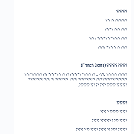
?????‌??
????‌???? ?? ???
???? ???? ? ????
???? ????? ???? ????? ? ???
???? ?? ????? ? ?????
(French Doors)
???‌??? ???????
???‌??? ??????? UPVC ?? ????? ?? ????‌?? ?? ?? ??? ????? ??? ??‌????? ????
??????? ?? ?????? ???? ? ???? ????? ?????. ??? ???‌?? ?? ???? ???? ???? ?
??????? ?????? ???? ?? ??? ??‌?????.
?????‌??
????? ?????? ? ????
????? ??? ? ??????? ?????
?????? ???? ?? ????? ????? ?? ? ?????