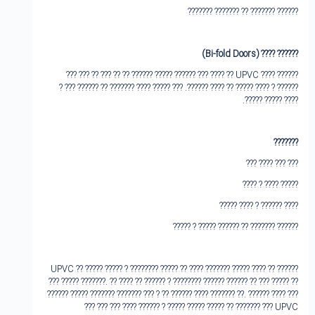
?????? ??????? ?? ????‌??? ???????
(Bi-fold Doors)
???‌??? ????
???‌??? ???? UPVC ?? ???? ??? ????‌?? ????? ???‌??? ?? ?? ??? ?? ??? ???
??‌???? ? ???? ????? ?? ???? ??‌????. ??? ???‌?? ???? ??????? ?? ?????? ??? ?
???? ????? ?????.
?????‌??
??? ??? ???? ???
????? ???? ? ????
???? ?????? ? ???? ?????
?????? ??????? ?? ?????? ????? ? ?????
???‌??? UPVC ?? ????? ????? ? ?????‌??? ????? ?? ???? ?????‌?? ????? ???? ??
??? ????? ??‌?????. ?? ???? ?? ?????? ? ?????‌??? ?????? ??‌???? ?? ??? ???‌?? ??
???‌??? ????? ??????? ??????? ??? ? ?? ?????? ???? ????‌??? ??. ?????? ???? ???
??? UPVC ??‌????? ?? ????? ????? ????? ? ?????? ???? ??? ??? ???