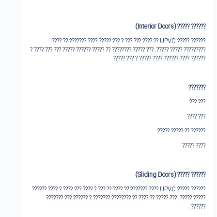
(Interior Doors)
???‌??? ?????
???‌??? ????? UPVC ?? ???? ??? ??? ? ??? ????? ???? ??????? ?? ????
???????‌?? ????? ?????. ??? ???‌?? ??‌?????? ?? ????? ?????? ????? ??? ??? ???? ?
?????? ???? ?????? ???? ????? ? ??? ?????.
?????‌??
??? ???
??? ????
?????? ?? ????? ?????
???? ?????
(Sliding Doors)
???‌??? ?????
???‌??? ????? UPVC ???? ??????? ?? ???? ?? ??? ? ???? ??? ???? ? ???? ??????
????? ?????. ??? ???‌?? ?? ???? ?? ?????‌??? ??????? ? ?????? ??? ???????
??‌????.