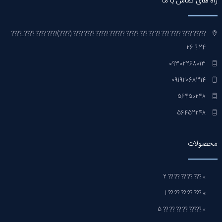
راه های تماس با ما
????? ???? ???? ??? ?? ?? ??? ????? ?????? ????? ???? ???? (????)???? ???? ????_????
24 ? 26
09302268013
09192068314
56450248
56452248
محصولات
» ??? ?? ?? ?? ?? 2
» ??? ?? ?? ?? ?? 1
» ????? ?? ?? ?? ?? 5