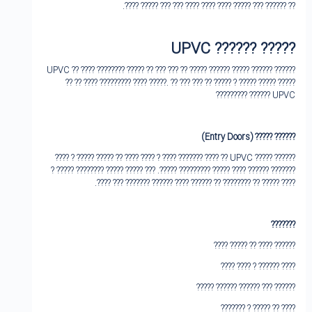
?? ?????? ??? ????? ???? ???? ???? ??? ??? ????? ????.
UPVC
????? ???‌???
???‌??? UPVC ?? ???? ?????‌??? ????? ?? ??? ??? ?? ????? ?????? ????? ??‌????
?? ?? ???? ????????? ???? ?????. ?? ??? ??? ?? ????? ? ????? ????? ?????
???‌??? UPVC ??‌???????
(Entry Doors)
???‌??? ?????
???‌??? ????? UPVC ?? ???? ??????? ???? ? ???? ???? ?? ????? ????? ? ????
??????? ????‌?? ???? ????? ???????‌?? ?????. ??? ???‌?? ????? ?????‌??? ????? ?
???? ????? ?? ??‌?????? ?? ?????? ???? ?????? ??????? ??? ????.
?????‌??
?????? ???? ?? ????? ????
???? ?????? ? ???? ????
?????? ??? ???‌??? ?????? ?????
???? ?? ????? ? ???‌????