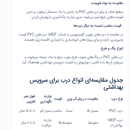
مقاومت به مواد شوینده
سطح صاف و براق درب‌های PVC به راحتی با یک دستمال مرطوب و حتی
شوینده‌های رایج تمیز می‌شود؛ بدون نیاز به رنگ‌آمیزی یا پولیش کردن.
.
قیمت مناسب نسبت به دیگر درب‌ها
در مقایسه با درب‌های چوبی، آلومینیومی یا ضدآب MDF، درب‌های PVC قیمت
پایین‌تری دارند و برای پروژه‌های انبوه‌سازی یا بازسازی اقتصادی‌تر هستند.
تنوع رنگ و طرح
درب‌های PVC در رنگ‌های سفید، طرح چوب، براق یا مات عرضه می‌شوند و
می‌توان آن‌ها را با کاشی، دیوارپوش یا کابینت سرویس بهداشتی هماهنگ کرد.
جدول مقایسه‌ای انواع درب برای سرویس
بهداشتی
نیاز به
طول عمر
نوع درب
مقاومت در برابر آب
وزن
قیمت
نگهداری
تقریبی
درب PVC
بسیار بالا
سبک
مناسب
بسیار کم
۱۰ تا ۱۵ سال
درب MDF
نیاز به
متوسط
متوسط
بالا
۵ تا ۸ سال
روکش‌دار
مراقبت