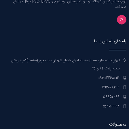
آلوم‌ممتاز بزرگترین کارخانه‌ درب و پنجره‌سازی آلومینیومی، PVC، UPVC، نرمال در ایران
می‌باشد.
راه های تماس با ما
تهران جاده ساوه بعد از سه راه آدران خیابان شهدای جاده قرمز (صنعت)کوچه روشن
پنجم_پلاک 24 و 26
09302268013
09192068314
56450248
56452248
محصولات