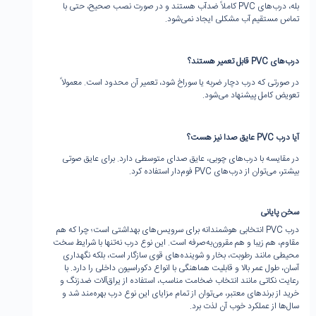
بله، درب‌های PVC کاملاً ضدآب هستند و در صورت نصب صحیح، حتی با
تماس مستقیم آب مشکلی ایجاد نمی‌شود.
درب‌های
PVC
قابل تعمیر هستند؟
در صورتی که درب دچار ضربه یا سوراخ شود، تعمیر آن محدود است. معمولاً
تعویض کامل پیشنهاد می‌شود.
آیا درب
PVC
عایق صدا نیز هست؟
در مقایسه با درب‌های چوبی، عایق صدای متوسطی دارد. برای عایق صوتی
بیشتر، می‌توان از درب‌های PVC فوم‌دار استفاده کرد.
سخن پایانی
درب PVC انتخابی هوشمندانه برای سرویس‌های بهداشتی است؛ چرا که هم
مقاوم، هم زیبا و هم مقرون‌به‌صرفه است. این نوع درب نه‌تنها با شرایط سخت
محیطی مانند رطوبت، بخار و شوینده‌های قوی سازگار است، بلکه نگهداری
آسان، طول عمر بالا و قابلیت هماهنگی با انواع دکوراسیون داخلی را دارد. با
رعایت نکاتی مانند انتخاب ضخامت مناسب، استفاده از یراق‌آلات ضدزنگ و
خرید از برندهای معتبر، می‌توان از تمام مزایای این نوع درب بهره‌مند شد و
سال‌ها از عملکرد خوب آن لذت برد.