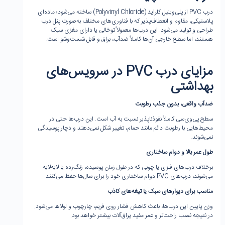
درب PVC از پلی‌وینیل کلراید (Polyvinyl Chloride) ساخته می‌شود؛ ماده‌ای
پلاستیکی، مقاوم و انعطاف‌پذیر که با فناوری‌های مختلف به‌صورت پنل درب
طراحی و تولید می‌شود. این درب‌ها معمولاً توخالی یا دارای مغزی سبک
هستند، اما سطح خارجی آن‌ها کاملاً ضدآب، براق و قابل شست‌وشو است.
مزایای درب
PVC
در سرویس‌های
بهداشتی
ضدآب واقعی، بدون جذب رطوبت
سطح پی‌وی‌سی کاملاً نفوذناپذیر نسبت به آب است. این درب‌ها حتی در
محیط‌هایی با رطوبت دائم مانند حمام، تغییر شکل نمی‌دهند و دچار پوسیدگی
نمی‌شوند.
طول عمر بالا و دوام ساختاری
برخلاف درب‌های فلزی یا چوبی که در طول زمان پوسیده، زنگ‌زده یا لایه‌لایه
می‌شوند، درب‌های PVC دوام ساختاری خود را برای سال‌ها حفظ می‌کنند.
مناسب برای دیوارهای سبک یا تیغه‌های کاذب
وزن پایین این درب‌ها، باعث کاهش فشار روی فریم، چارچوب و لولاها می‌شود.
در نتیجه نصب راحت‌تر و عمر مفید یراق‌آلات بیشتر خواهد بود.