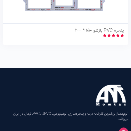
نگاه اجمالی
پنجره PVC بازشو 150 * 200
آلوم‌ممتاز بزرگترین کارخانه‌ درب و پنجره‌سازی آلومینیومی، PVC، UPVC، نرمال در ایران
می‌باشد.