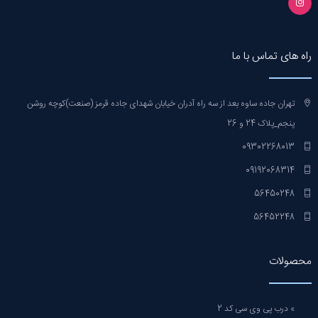
راه های تماس با ما
تهران جاده ساوه بعد از سه راه آدران خیابان شهدای جاده قرمز (صنعت)کوچه روشن
پنجم_پلاک 24 و 26
09302268013
09192068314
56450248
56452248
محصولات
» درب پی وی سی کد 2