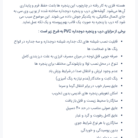
هسته فلزی به کار رفته در چارچوب این پنجره ها باعث حفظ فرم و پایداری
آن‌ها می‌شود. گوشه‌های درب و پنجره دوجداره ساخته شده از یو پی وی سی به
جای اتصال مکانیکی، به یکدیگر جوش داده می شوند. این موضوع سبب می
شود که درب یا پنجره به صورت یک قالب بهم پیوسته و یک تکه عمل نماید.
برخی از مزایای درب و پنجره دوجداره
PVC
به شرح زیر است
:
قابلیت نصب شیشه های تک جداره، شیشه دوجداره و سه جداره در انواع
رنگ ها و ضخامت ها
صرفه جویی قابل توجه در میزان مصرف انرژی به علت درز بندی کامل
تنوع در محل نصب لولا و بازشوندگی مختلف برای پنجره ها
عدم وجود لرزش و انتقال صدا در شرایط وزش باد
رنگ ثابت و ماندگار (عدم نیاز به رنگ آمیزی)
عایق بسیار خوب در برابر انتقال گرما و سرما
امکان تعویض پنجره های قدیمی بدون تخریب
سازگار با محیط زیست و قابل باز یافت
عایق صوتی مناسب در حد 40 دسیبل
عایق کامل رطوبت و گرد و غبار
سازگاری با هر نوع شرایط جوی
بدون پوسیدگی و خوردگی
عمر و دوام زیاد