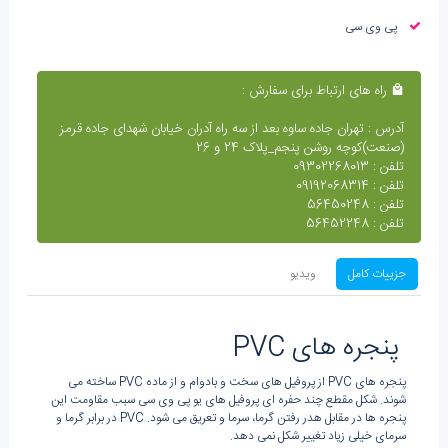
پی وی سی
راه های ارتباط برای سفارش :
آدرس : تهران جاده ساوه بعد از سه راه آدران خیابان شهدای جاده قرمز
(صنعت)کوچه روشن پنجم_پلاک 24 و 26
تلفن : 09302268013
تلفن : 09192068314
تلفن : 56450248
تلفن : 56452248
جزییات کامل
ویدیو
پنجره های PVC
پنجره های PVC از پروفیل های سخت و بادوام و از ماده PVC ساخته می
شوند. شکل مقطع چند حفره ای پروفیل های یو پی وی سی سبب مقاومت این
پنجره ها در مقابل هدر رفتن گرما، سرما و تعریق می شود. PVC در برابر گرما و
سرمای خیلی زیاد تغییر شکل نمی دهد.