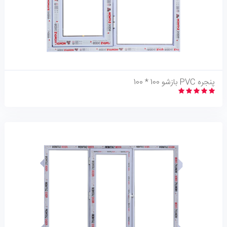
نگاه اجمالی
پنجره PVC بازشو 100 * 100