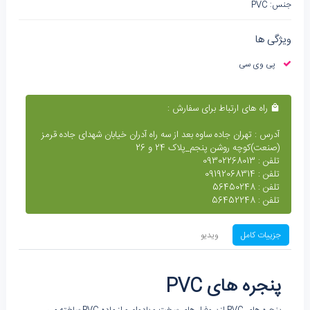
جنس: PVC
ویژگی ها
پی وی سی
راه های ارتباط برای سفارش :
آدرس : تهران جاده ساوه بعد از سه راه آدران خیابان شهدای جاده قرمز
(صنعت)کوچه روشن پنجم_پلاک 24 و 26
تلفن : 09302268013
تلفن : 09192068314
تلفن : 56450248
تلفن : 56452248
جزییات کامل
ویدیو
پنجره های
PVC
پنجره های PVC از پروفیل های سخت و بادوام و از ماده PVC ساخته می