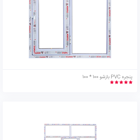
نگاه اجمالی
پنجره PVC بازشو 100 * 100