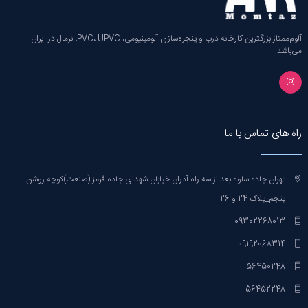
آلوم‌ممتاز بزرگترین کارخانه‌ درب و پنجره‌سازی آلومینیومی، PVC، UPVC، نرمال در ایران
می‌باشد.
راه های تماس با ما
تهران جاده ساوه بعد از سه راه آدران خیابان شهدای جاده قرمز (صنعت)کوچه روشن
پنجم_پلاک 24 و 26
09302268013
09192068314
56450248
56452248