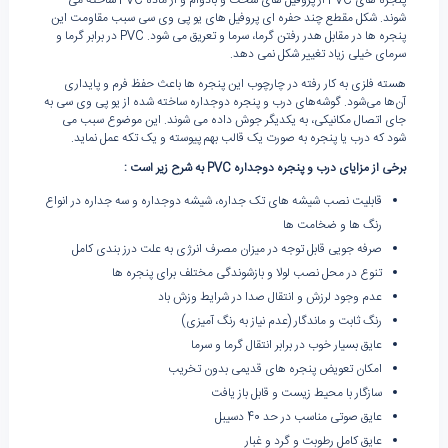
شوند. شکل مقطع چند حفره ای پروفیل های یو پی وی سی سبب مقاومت این
پنجره ها در مقابل هدر رفتن گرما، سرما و تعریق می شود. PVC در برابر گرما و
سرمای خیلی زیاد تغییر شکل نمی دهد.
هسته فلزی به کار رفته در چارچوب این پنجره ها باعث حفظ فرم و پایداری
آن‌ها می‌شود. گوشه‌های درب و پنجره دوجداره ساخته شده از یو پی وی سی به
جای اتصال مکانیکی، به یکدیگر جوش داده می شوند. این موضوع سبب می
شود که درب یا پنجره به صورت یک قالب بهم پیوسته و یک تکه عمل نماید.
برخی از مزایای درب و پنجره دوجداره
PVC
به شرح زیر است
:
قابلیت نصب شیشه های تک جداره، شیشه دوجداره و سه جداره در انواع
رنگ ها و ضخامت ها
صرفه جویی قابل توجه در میزان مصرف انرژی به علت درز بندی کامل
تنوع در محل نصب لولا و بازشوندگی مختلف برای پنجره ها
عدم وجود لرزش و انتقال صدا در شرایط وزش باد
رنگ ثابت و ماندگار (عدم نیاز به رنگ آمیزی)
عایق بسیار خوب در برابر انتقال گرما و سرما
امکان تعویض پنجره های قدیمی بدون تخریب
سازگار با محیط زیست و قابل باز یافت
عایق صوتی مناسب در حد 40 دسیبل
عایق کامل رطوبت و گرد و غبار