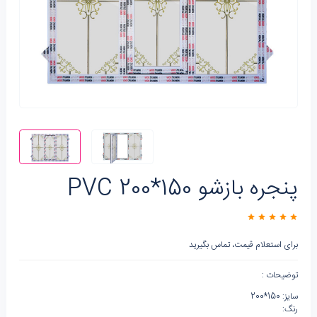
پنجره بازشو 150*200 PVC
برای استعلام قیمت، تماس بگیرید
توضیحات :
سایز: 150*200
رنگ: